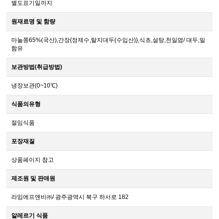
별도표기일까지
원재료명 및 함량
마늘쫑65%(국산),간장{정제수,탈지대두(수입산)},식초,설탕,천일염/ 대두,밀
함유
보관방법(취급방법)
냉장보관(0~10℃)
식품의유형
절임식품
포장재질
상품페이지 참고
제조원 및 판매원
라임에프앤비㈜/ 광주광역시 북구 하서로 182
알레르기 식품