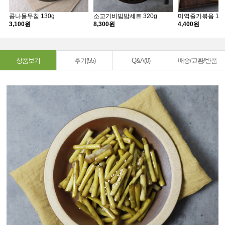
콩나물무침 130g
소고기비빔밥세트 320g
미역줄기볶음 110
3,100원
8,300원
4,400원
상품보기
후기(55)
Q&A(0)
배송/교환/반품