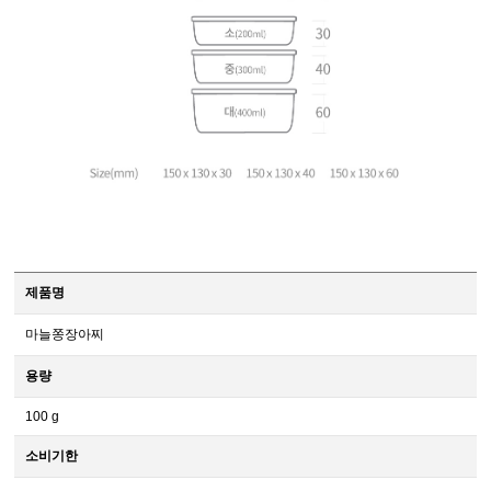
제품명
마늘쫑장아찌
용량
100 g
소비기한