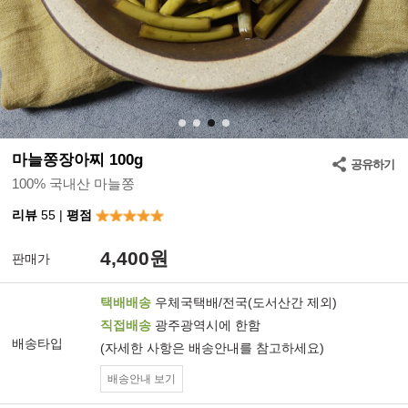
1
2
3
4
마늘쫑장아찌 100g
공유하기
100% 국내산 마늘쫑
리뷰
55 |
평점
4,400원
판매가
택배배송
우체국택배/전국(도서산간 제외)
직접배송
광주광역시에 한함
배송타입
(자세한 사항은 배송안내를 참고하세요)
배송안내 보기