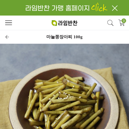
close
검색
0
마늘쫑장아찌 100g