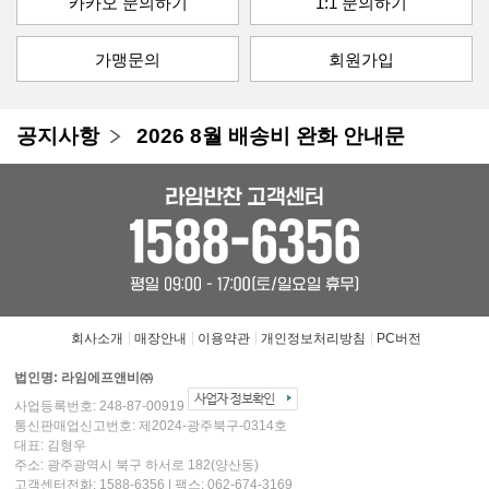
카카오 문의하기
1:1 문의하기
가맹문의
회원가입
공지사항
2026 8월 배송비 완화 안내문
회사소개
매장안내
이용약관
개인정보처리방침
PC버전
법인명: 라임에프앤비㈜
사업등록번호: 248-87-00919
통신판매업신고번호: 제2024-광주북구-0314호
대표:
김형우
주소:
광주광역시 북구 하서로 182(양산동)
고객센터전화:
1588-6356
|
팩스:
062-674-3169