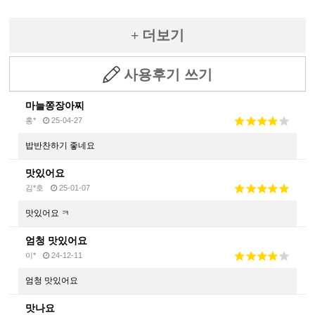
+ 더보기
사용후기 쓰기
마늘쫑장아찌
홍*
25-04-27
밥반찬하기 좋네요
맛있어요
김*호
25-01-07
맛있어요 ㅋ
엄청 맛있어요
이*
24-12-11
엄청 맛있어요
맛나요