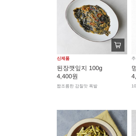
신제품
추
된장깻잎지 100g
4,400원
4
짭조름한 감칠맛 폭발
1