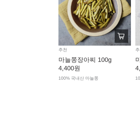
추천
추
마늘쫑장아찌 100g
마
4,400원
4
100% 국내산 마늘쫑
1