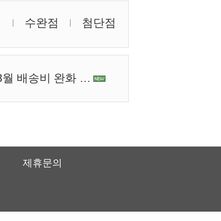
점
수완점
첨단점
 8월 배송비 완화 …
제휴문의