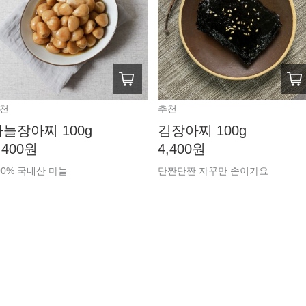
천
추천
늘장아찌 100g
김장아찌 100g
,400원
4,400원
00% 국내산 마늘
단짠단짠 자꾸만 손이가요