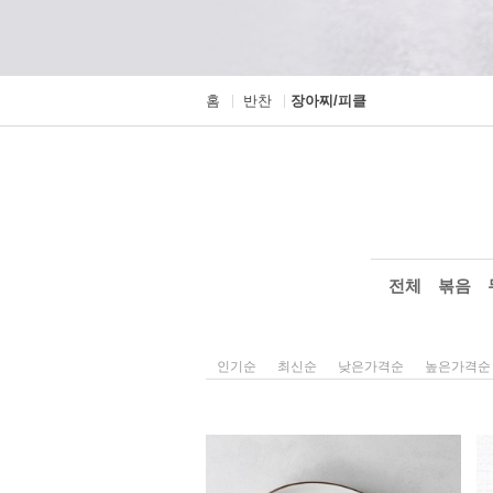
홈
반찬
장아찌/피클
전체
볶음
인기순
최신순
낮은가격순
높은가격순