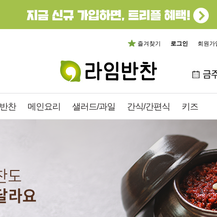
즐겨찾기
로그인
회원가
반찬
메인요리
샐러드/과일
간식/간편식
키즈