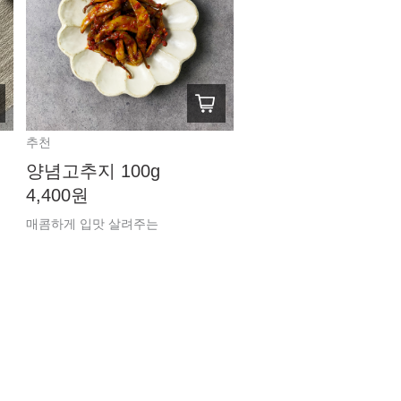
추천
양념고추지 100g
4,400원
매콤하게 입맛 살려주는