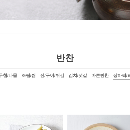
반찬
무침/나물
조림/찜
전/구이/튀김
김치/젓갈
마른반찬
장아찌/