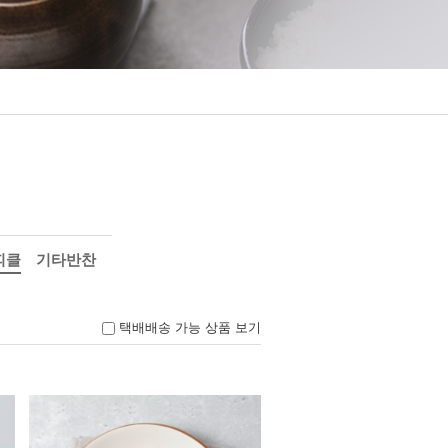
피클
기타반찬
택배배송 가능 상품 보기