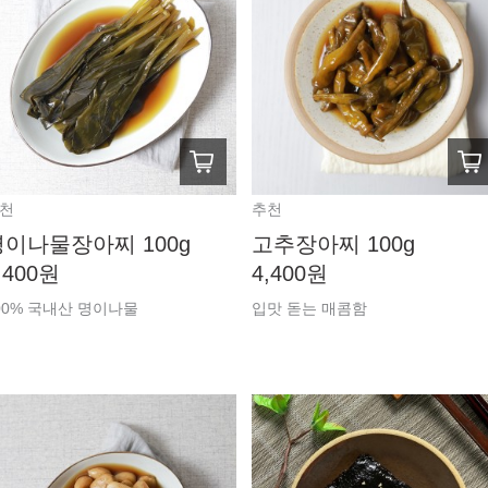
천
추천
명이나물장아찌 100g
고추장아찌 100g
,400원
4,400원
00% 국내산 명이나물
입맛 돋는 매콤함