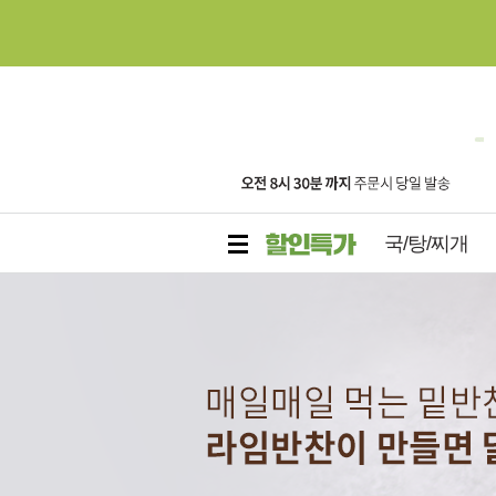
국/탕/찌개