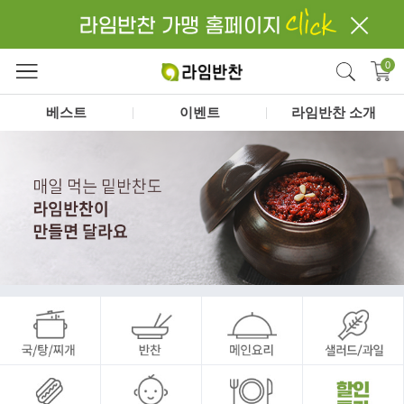
close
검색
0
베스트
이벤트
라임반찬 소개