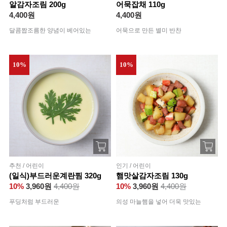
알감자조림 200g
어묵잡채 110g
4,400원
4,400원
달콤짭조름한 양념이 베어있는
어묵으로 만든 별미 반찬
10%
10%
추천 / 어린이
인기 / 어린이
(일식)부드러운계란찜 320g
햄맛살감자조림 130g
10%
3,960원
4,400원
10%
3,960원
4,400원
푸딩처럼 부드러운
의성 마늘햄을 넣어 더욱 맛있는