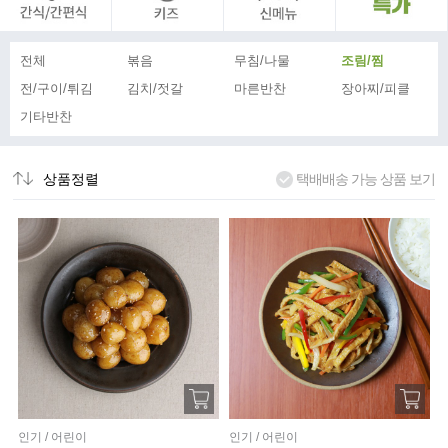
전체
볶음
무침/나물
조림/찜
전/구이/튀김
김치/젓갈
마른반찬
장아찌/피클
기타반찬
상품정렬
택배배송 가능 상품 보기
인기 / 어린이
인기 / 어린이