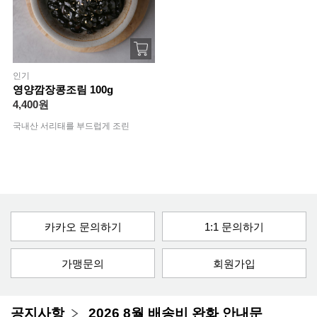
인기
영양깜장콩조림 100g
4,400원
국내산 서리태를 부드럽게 조린
카카오 문의하기
1:1 문의하기
가맹문의
회원가입
공지사항
2026 8월 배송비 완화 안내문