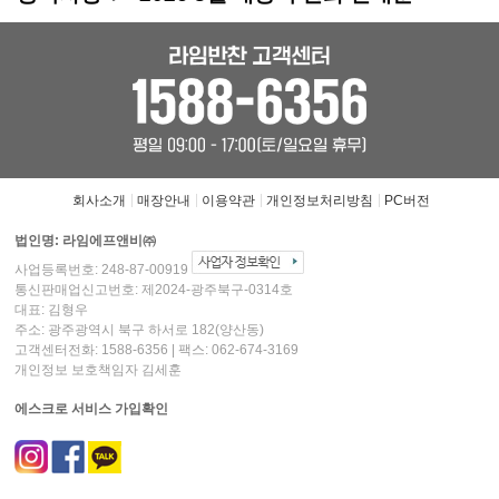
회사소개
매장안내
이용약관
개인정보처리방침
PC버전
법인명: 라임에프앤비㈜
사업등록번호: 248-87-00919
통신판매업신고번호: 제2024-광주북구-0314호
대표:
김형우
주소:
광주광역시 북구 하서로 182(양산동)
고객센터전화:
1588-6356
|
팩스:
062-674-3169
개인정보 보호책임자
김세훈
에스크로 서비스 가입확인