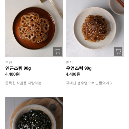
추천
인기
연근조림 90g
우엉조림 90g
4,400원
4,400원
쫀득한 식감을 자랑하는
국내산 생우엉으로 만들었어요